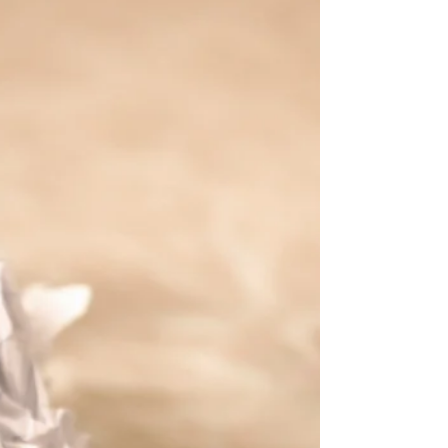
retrouver la paix
intérieure
Nous sommes surinformés et bombardés
d'informations catastrophes chaque jour ce qui
conditionne un mal-être et un sentiment de
désespoir, d'impuissance sur ce que nous ne
pouvons pas contrôler.