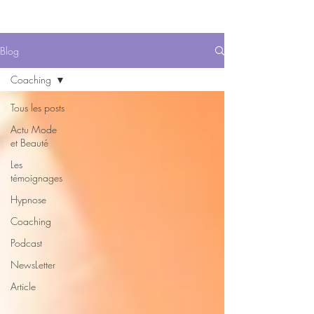
Blog
Coaching
Tous les posts
Actu Mode
et Beauté
Les
témoignages
Hypnose
Coaching
Podcast
NewsLetter
Article