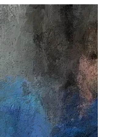
bonnes résolutions ?
Chaque mois de janvier, c’est le même
scénario. On dresse des listes longues comme
le bras :“Je vais faire du sport”, “Je vais perdre
du poids”, “Je vais arrêter de stresser”, “Je vais
penser à moi”… Et puis… la vie reprend la
fatigue revient la motivation s’effrite la
culpabilité s’installe Résultat ? Les bonnes
résolutions finissent souvent à la poubelle avant
la fin de l’hiver…