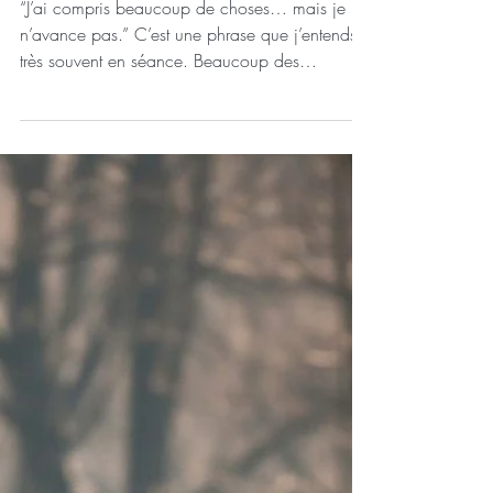
suffit-il pas toujours
pour aller mieux ?
“J’ai compris beaucoup de choses… mais je
n’avance pas.” C’est une phrase que j’entends
très souvent en séance. Beaucoup des
personnes que j’accompagne ont déjà fait un
vrai travail sur elles. Elles ont consulté, parfois
pendant plusieurs mois, parfois plusieurs
années. Elles ont exploré leur histoire, mis du
sens sur leurs émotions, identifié certains
schémas. Et pourtant Quelque chose reste figé.
Comme si tout était clair dans la tête…Mais
que rien ne bougeait vraiment dan