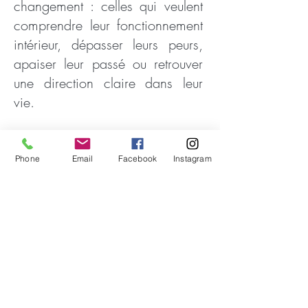
changement : celles qui veulent
comprendre leur fonctionnement
intérieur, dépasser leurs peurs,
apaiser leur passé ou retrouver
une direction claire dans leur
vie.
“
Nous ne sommes pas nos
comportements. Derrière chaque
Phone
Email
Facebook
Instagram
comportement, il y a une
intention positive.”
Richard Bandler, co-fondateur de
la PNL
📍
Ma pratique de la PNL dans