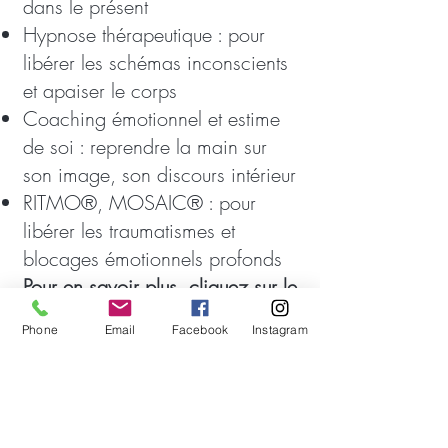
dans le présent
Hypnose thérapeutique : pour
libérer les schémas inconscients
et apaiser le corps
Coaching émotionnel et estime
de soi : reprendre la main sur
son image, son discours intérieur
RITMO®, MOSAIC® : pour
libérer les traumatismes et
blocages émotionnels profonds
Pour en savoir plus, cliquez sur le
lien
Phone
Email
Facebook
Instagram
Je m’appuie sur une solide
expérience en clinique, aux
côtés d’équipes