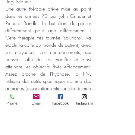
Linguistique :
Une autre thérapie brève mise au point 
dans les années 70 par John Grinder et 
Richard Bandler. Le but étant de penser 
différemment pour agir différemment ! 
Cette thérapie très tournée "solutions", va 
établir la carte du monde du patient, avec 
ses croyances, ses comportements, ses 
pensées afin de les modifier et ainsi 
atteindre les objectifs fixés efficacement. 
Assez proche de l'hypnose, la PNL 
utilisera des outils spécifiques comme des 
ancrages (association entre un état interne 
et un stimulus externe), de la dissociation 
afin de diminuer l'impact émotionnel ou 
Phone
Email
Facebook
Instagram
encore l'utilisation de certains protocoles 
permettant d'intégrer déjà le changement 
(ex. la pyramide de Dilts)