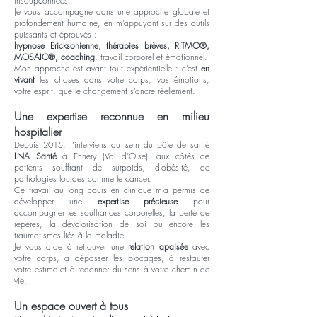
insoupçonnées.
Je vous accompagne dans une approche globale et
profondément humaine, en m’appuyant sur des outils
puissants et éprouvés :
hypnose Ericksonienne, thérapies brèves, RITMO®,
MOSAIC®, coaching
, travail corporel et émotionnel.
Mon approche est avant tout expérientielle : c’est
en
vivant
les choses dans votre corps, vos émotions,
votre esprit, que le changement s’ancre réellement.
Une expertise reconnue en milieu
hospitalier
Depuis 2015, j’interviens au sein du pôle de santé
LNA Santé
à Ennery (Val d’Oise), aux côtés de
patients souffrant de surpoids, d’obésité, de
pathologies lourdes comme le cancer.
Ce travail au long cours en clinique m’a permis de
développer une
expertise précieuse
pour
accompagner les souffrances corporelles, la perte de
repères, la dévalorisation de soi ou encore les
traumatismes liés à la maladie.
Je vous aide à retrouver une
relation apaisée
avec
votre corps, à dépasser les blocages, à restaurer
votre estime et à redonner du sens à votre chemin de
vie.
Un espace ouvert à tous