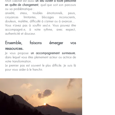
Mon cabinet est aussi
un lieu ouvert à toute personne
en quête de changement
, quel que soit son parcours
ou sa problématique :
anxiété, stress, troubles émotionnels, peurs,
croyances limitantes, blocages inconscients,
douleurs, mal-être, difficulté à s’aimer ou à avancer…
Vous n’avez pas à souffrir seul.e. Vous pouvez être
accompagné.e, à votre rythme, avec respect,
authenticité et douceur.
Ensemble, faisons émerger vos
ressources.
Je vous propose
un accompagnement sur-mesure
,
dans lequel vous êtes pleinement acteur ou actrice de
votre transformation.
Le premier pas est souvent le plus difficile. Je suis là
pour vous aider à le franchir.